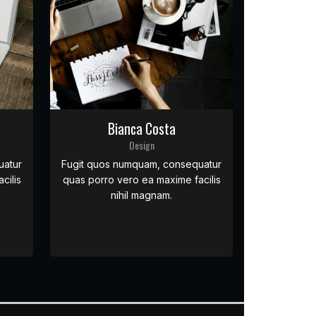
Bianca Costa
Design
uatur
Fugit quos numquam, consequatur
cilis
quas porro vero ea maxime facilis
nihil magnam.