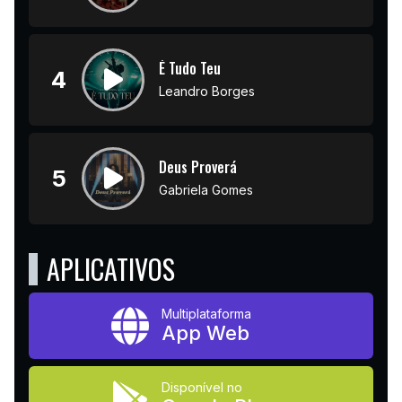
É Tudo Teu
4
Leandro Borges
Deus Proverá
5
Gabriela Gomes
APLICATIVOS
Multiplataforma
App Web
Disponível no